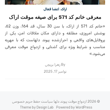
اراک
,
اعضا فعال
معرفی خانم کد 571 برای صیغه موقت اراک
«خانم کد 571 از اراک، با سن 30 سال، قد 164، وزن 62،
پوشش امروزی، مطلقه و دارای مکان ملاقات امن، یکی از
پروفایل‌های واقعی و احراز‌شده پیوند دلهاست که با مهریه
مناسب و شرایط ویژه برای آشنایی و ازدواج موقت معرفی
می‌شود.»
By
زهرا بریچی
Posted
نوامبر 17, 2025
on
© 2026 ازدواج موقت پیوند دلها
سیاست حفظ حریم خصوصی
Theme by Design Lab
Powered by WordPress