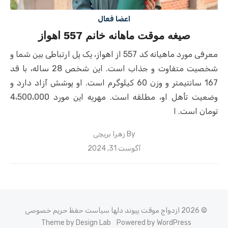
اعضا فعال
صیغه موقت ماهانه خانم 557 اهواز
معرفی مورد ماهیانه کد 557 از اهواز، یک پل ارتباطی بین شما و
شخصیت متفاوت و جذاب است. این شخص 28 ساله، با قد
167 سانتیمتر و وزن 60 کیلوگرم است. او پوشش آزاد دارد و
وضعیت تأهل او، مطلقه است. مهریه این مورد 4،500،000
تومان است. ا
By
زهرا بریچی
Posted
آگوست 31, 2024
on
© 2026 ازدواج موقت پیوند دلها
سیاست حفظ حریم خصوصی
Theme by Design Lab
Powered by WordPress