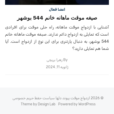
اعضا فعال
صیغه موقت ماهانه خانم 544 بوشهر
آشنایی با ازدواج موقت ماهانه، راه حلی موقت برای افرادی
است که تمایلی به ازدواج دائم ندارند. صیغه موقت ماهانه خانم
544 بوشهر، به دنبال پارتنری برای این نوع از ازدواج است. آیا
شما هم تمایلی دارید؟
By
زهرا بریچی
Posted
ژانویه 11, 2024
on
© 2026 ازدواج موقت پیوند دلها
سیاست حفظ حریم خصوصی
Theme by Design Lab
Powered by WordPress