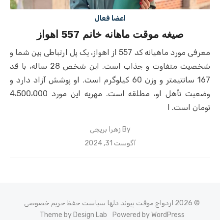
اعضا فعال
صیغه موقت ماهانه خانم 557 اهواز
معرفی مورد ماهیانه کد 557 از اهواز، یک پل ارتباطی بین شما و
شخصیت متفاوت و جذاب است. این شخص 28 ساله، با قد
167 سانتیمتر و وزن 60 کیلوگرم است. او پوشش آزاد دارد و
وضعیت تأهل او، مطلقه است. مهریه این مورد 4،500،000
تومان است. ا
By
زهرا بریچی
Posted
آگوست 31, 2024
on
© 2026 ازدواج موقت پیوند دلها
سیاست حفظ حریم خصوصی
Theme by Design Lab
Powered by WordPress