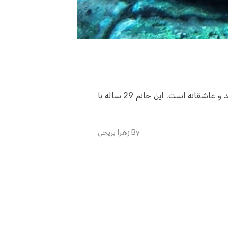
خانم مطلقه کد 554 از شهر بندر انزلی، با ویژگی‌ها و شرایط منحصر به فرد خود، آماده به یافتن همسری جدید و عاشقانه است. این خانم 29 ساله با
By
زهرا بریچی