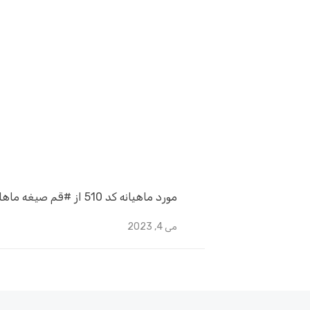
مورد ماهیانه کد 510 از #قم صیغه ماهانه خانم 510 قم ⏺ سن: 30⏺ قد : 160⏺ وزن: 72⏺ پوشش : مانتو⏺ وضعیت تأهل : …
Posted
می 4, 2023
on