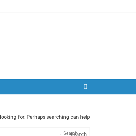
Ski
t
conten
بزرگترین سایت صیغه یابی از سراسر ایران
looking for. Perhaps searching can help.
Search
search